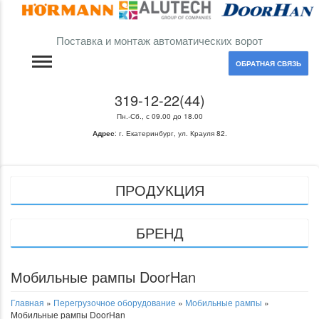
Поставка и монтаж автоматических ворот
ОБРАТНАЯ СВЯЗЬ
319-12-22(44)
ГАРАЖНЫЕ ВОРОТА
Пн.-Сб., с 09.00 до 18.00
ВЪЕЗДНЫЕ ВОРОТА
Адрес
:
г. Екатеринбург
,
ул. Крауля 82.
ПРОМЫШЛЕННЫЕ ВОРОТА
ПРОДУКЦИЯ
АВТОМАТИКА ДЛЯ ВОРОТ
ДВЕРИ
БРЕНД
ПЕРЕГРУЗОЧНОЕ
ОБОРУДОВАНИЕ
Мобильные рампы DoorHan
РОЛЛЕТНЫЕ СИСТЕМЫ
Главная
»
Перегрузочное оборудование
»
Мобильные рампы
»
Мобильные рампы DoorHan