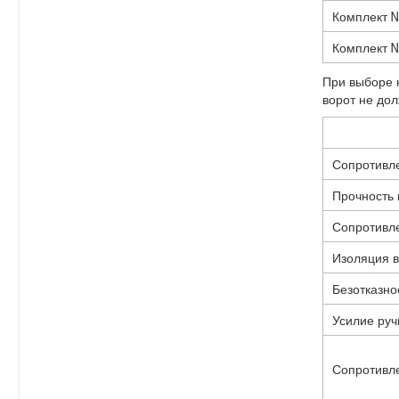
—
Комплект №
тамбуры
Автоматика
гибкие
для
Комплект №
пвх-
роллет
ворота
При выборе 
Пульт
ворот не до
для
ворот
ДУ
Сопротивле
Прочность 
Сопротивле
Изоляция 
Безотказно
Усилие руч
Сопротивл