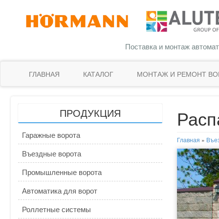
Поставка и монтаж автомат
ГЛАВНАЯ
КАТАЛОГ
МОНТАЖ И РЕМОНТ ВО
ПРОДУКЦИЯ
Расп
Гаражные ворота
Главная
»
Въе
Секционные
Въездные ворота
ворота
Откатные
Промышленные ворота
Гаражные
ворота,
Промышленные
Автоматика для ворот
рулонные
cдвижные
секционные
ворота
ворота
Новинки!
Роллетные системы
ворота