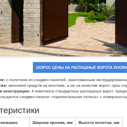
ЗАПРОС ЦЕНЫ НА РАСПАШНЫЕ ВОРОТА DOORH
ие:
с полотном из сэндвич-панелей, окантованным экструдирова
ва:
экономия средств на монтаже, а не на качестве ворот; срок сл
и конструкции:
4 комплекта стандартных распашных ворот, предн
льзуются сэндвич-панели «горизонтальная полоса» с поверхностью
теристики
енование
Ширина проема, мм
Высота полотна, мм